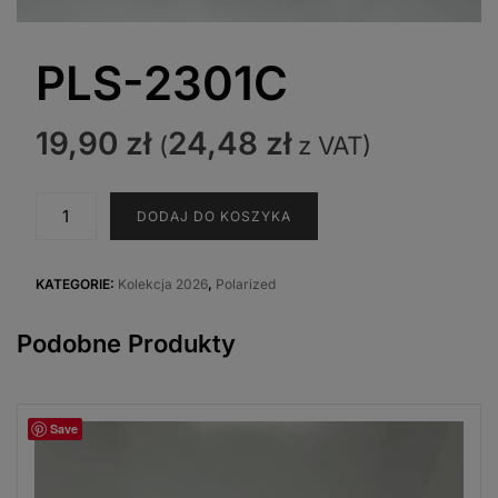
PLS-2301C
19,90
zł
24,48
zł
(
z VAT)
ilość
DODAJ DO KOSZYKA
PLS-
2301C
KATEGORIE:
Kolekcja 2026
,
Polarized
Podobne Produkty
Save