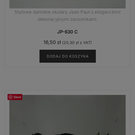
Stylowe damskie okulary Jean Paul z eleganckimi
dekoracyjnymi zausznikami.
JP-630 C
16,50
zł
(
20,30
zł
z VAT)
DODAJ DO KOSZYKA
Save