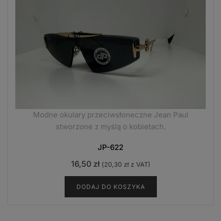
Modne okulary przeciwsłoneczne Jean Paul
stworzone z myślą o kobietach.
JP-622
16,50
zł
(
20,30
zł
z VAT)
DODAJ DO KOSZYKA