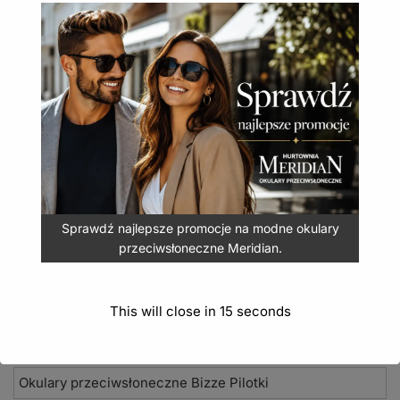
Nowości 2026
Okulary przeciwsłoneczne Seevision
Damskie okulary przeciwsłoneczne Jean Paul
Okulary polaryzacyjne Polarized gio vision
Okulary sportowe Patrol z polaryzacją
Sprawdź najlepsze promocje na modne okulary
Okulary przeciwsłoneczne Aviator z polaryzacją
przeciwsłoneczne Meridian.
Okulary przeciwsłoneczne Bizze z polaryzacją
This will close in
14
seconds
Okulary przeciwsłoneczne Paparazzi classic
Okulary przeciwsłoneczne Bizze Pilotki