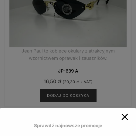
Jean Paul to kobiece okulary z atrakcyjnym
wzornictwem oprawek i zauszników.
JP-639 A
16,50
zł
(
20,30
zł
z VAT)
DODAJ DO KOSZYKA
Sprawdź najnowsze promocje