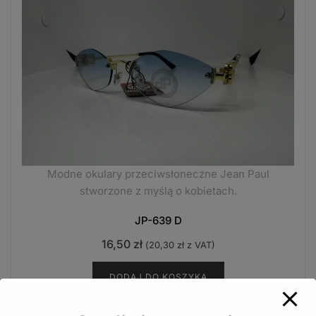
Modne okulary przeciwsłoneczne Jean Paul
stworzone z myślą o kobietach.
JP-639 D
16,50
zł
(
20,30
zł
z VAT)
DODAJ DO KOSZYKA