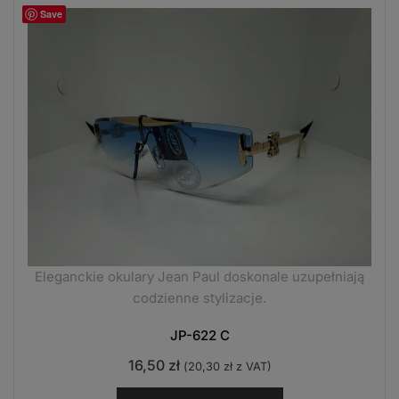
Save
Eleganckie okulary Jean Paul doskonale uzupełniają
codzienne stylizacje.
JP-622 C
16,50
zł
(
20,30
zł
z VAT)