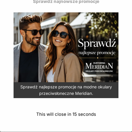
Sprawdź najnowsze promocje
Nowości 2026
Okulary przeciwsłoneczne Seevision
Damskie okulary przeciwsłoneczne Jean Paul
Okulary polaryzacyjne Polarized gio vision
Sprawdź najlepsze promocje na modne okulary
Okulary sportowe Patrol z polaryzacją
przeciwsłoneczne Meridian.
Okulary przeciwsłoneczne Aviator z polaryzacją
This will close in
14
seconds
Okulary przeciwsłoneczne Bizze z polaryzacją