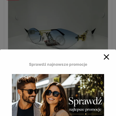
Sprawdź najnowsze promocje
Modne okulary przeciwsłoneczne Jean Paul
stworzone z myślą o kobietach.
JP-639 D
16,50
zł
(
20,30
zł
z VAT)
DODAJ DO KOSZYKA