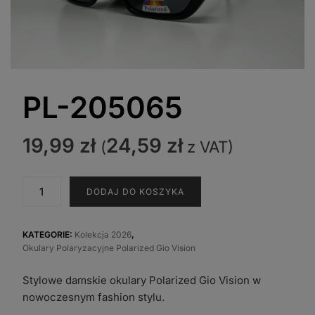
PL-205065
19,99
zł
24,59
zł
(
z VAT)
ilość
DODAJ DO KOSZYKA
PL-
205065
KATEGORIE:
Kolekcja 2026
,
Okulary Polaryzacyjne Polarized Gio Vision
Stylowe damskie okulary Polarized Gio Vision w
nowoczesnym fashion stylu.