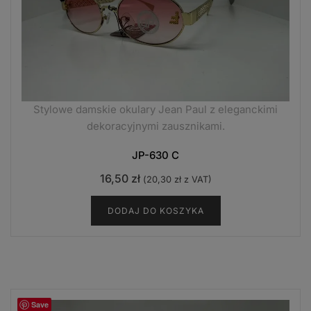
Stylowe damskie okulary Jean Paul z eleganckimi
dekoracyjnymi zausznikami.
JP-630 C
16,50
zł
(
20,30
zł
z VAT)
DODAJ DO KOSZYKA
Save