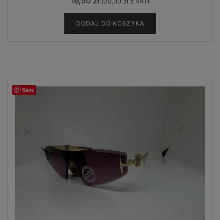
16,50
zł
(
20,30
zł
z VAT)
DODAJ DO KOSZYKA
Save