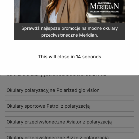
Sprawdź najlepsze promocje na modne okulary
przeciwsłoneczne Meridian.
Nowości 2026
This will close in
14
seconds
Okulary przeciwsłoneczne Seevision
Damskie okulary przeciwsłoneczne Jean Paul
Okulary polaryzacyjne Polarized gio vision
Okulary sportowe Patrol z polaryzacją
Okulary przeciwsłoneczne Aviator z polaryzacją
Okulary przeciwsłoneczne Bizze z polaryzacją