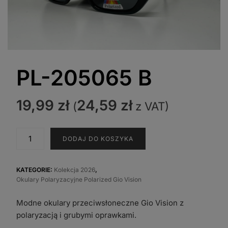
PL-205065 B
19,99
zł
24,59
zł
(
z VAT)
ilość
DODAJ DO KOSZYKA
PL-
205065
B
KATEGORIE:
Kolekcja 2026
,
Okulary Polaryzacyjne Polarized Gio Vision
Modne okulary przeciwsłoneczne Gio Vision z
polaryzacją i grubymi oprawkami.