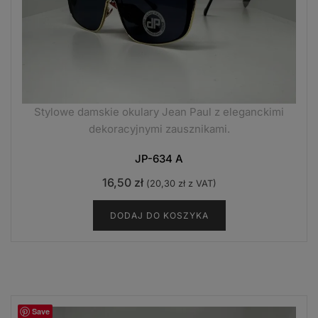
Stylowe damskie okulary Jean Paul z eleganckimi
dekoracyjnymi zausznikami.
JP-634 A
16,50
zł
(
20,30
zł
z VAT)
DODAJ DO KOSZYKA
Save