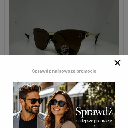
Sprawdź najnowsze promocje
Modne okulary przeciwsłoneczne Jean Paul
stworzone z myślą o kobietach.
JP-624 A
16,50
zł
(
20,30
zł
z VAT)
DODAJ DO KOSZYKA