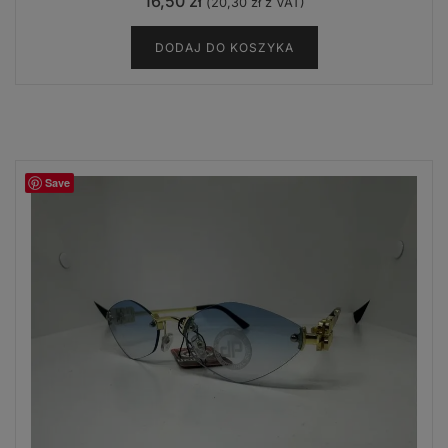
16,50
zł
(
20,30
zł
z VAT)
DODAJ DO KOSZYKA
Save