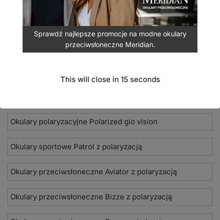
Sprawdź najlepsze promocje na modne okulary
przeciwsłoneczne Meridian.
Nowości 2026
Okulary przeciwsłoneczne Seevision
This will close in
14
seconds
Damskie okulary przeciwsłoneczne Jean Paul
Okulary polaryzacyjne Polarized gio vision
Okulary sportowe Patrol z polaryzacją
Okulary przeciwsłoneczne Aviator z polaryzacją
Okulary przeciwsłoneczne Bizze z polaryzacją