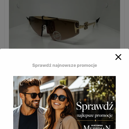
Sprawdź najnowsze promocje
Modne okulary przeciwsłoneczne Jean Paul
stworzone z myślą o kobietach.
JP-622 B
16,50
zł
(
20,30
zł
z VAT)
DODAJ DO KOSZYKA