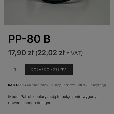
PP-80 B
17,90
zł
22,02
zł
(
z VAT)
ilość
DODAJ DO KOSZYKA
PP-
80
B
KATEGORIE:
Kolekcja 2026
,
Okulary Sportowe Patrol Z Polaryzacją
Model Patrol z polaryzacją to połączenie wygody i
nowoczesnego designu.