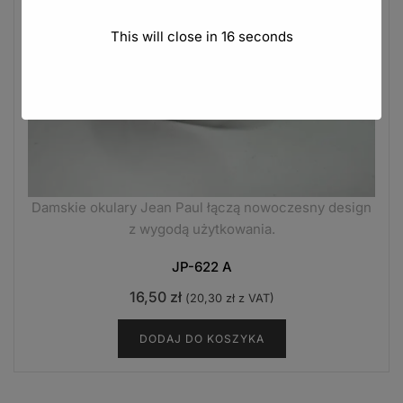
This will close in
15
seconds
Damskie okulary Jean Paul łączą nowoczesny design
z wygodą użytkowania.
JP-622 A
16,50
zł
(
20,30
zł
z VAT)
DODAJ DO KOSZYKA