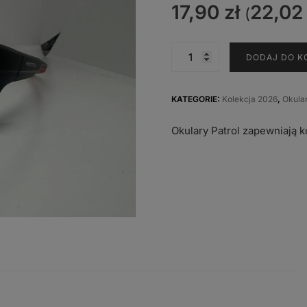
17,90
zł
22,0
(
ilość
DODAJ DO K
PP-
235
A
KATEGORIE:
Kolekcja 2026
,
Okula
Okulary Patrol zapewniają 