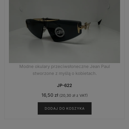
Modne okulary przeciwsłoneczne Jean Paul
stworzone z myślą o kobietach.
JP-622
16,50
zł
(
20,30
zł
z VAT)
DODAJ DO KOSZYKA