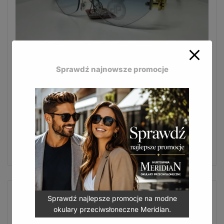
Sprawdź najnowsze promocje
Modne okulary przeciwsłoneczne Jean Paul
stworzone z myślą o kobietach.
JP-639 D
16,50
zł
(
20,30
zł
z VAT)
DODAJ DO KOSZYKA
Sprawdź najlepsze promocje na modne
okulary przeciwsłoneczne Meridian.