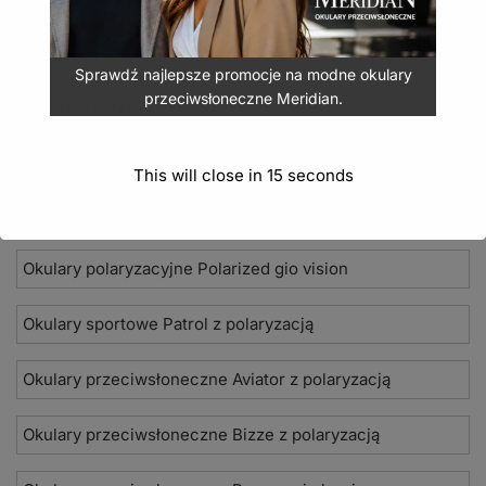
Sprawdź najlepsze promocje na modne okulary
przeciwsłoneczne Meridian.
Nowości 2026
Okulary przeciwsłoneczne Seevision
This will close in
15
seconds
Damskie okulary przeciwsłoneczne Jean Paul
Okulary polaryzacyjne Polarized gio vision
Okulary sportowe Patrol z polaryzacją
Okulary przeciwsłoneczne Aviator z polaryzacją
Okulary przeciwsłoneczne Bizze z polaryzacją