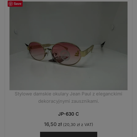
Save
Stylowe damskie okulary Jean Paul z eleganckimi
dekoracyjnymi zausznikami.
JP-630 C
16,50
zł
(
20,30
zł
z VAT)