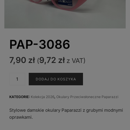
PAP-3086
7,90
zł
9,72
zł
(
z VAT)
ilość
DODAJ DO KOSZYKA
PAP-
3086
KATEGORIE:
Kolekcja 2026
,
Okulary Przeciwsłoneczne Paparazzi
Stylowe damskie okulary Paparazzi z grubymi modnymi
oprawkami.