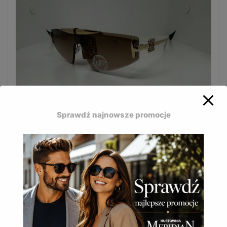
Sprawdź najnowsze promocje
Modne okulary przeciwsłoneczne Jean Paul
stworzone z myślą o kobietach.
JP-622 B
16,50
zł
(
20,30
zł
z VAT)
DODAJ DO KOSZYKA