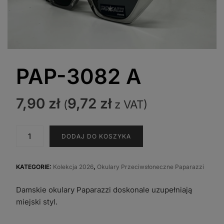
PAP-3082 A
7,90
zł
9,72
zł
(
z VAT)
ilość
DODAJ DO KOSZYKA
PAP-
3082
A
KATEGORIE:
Kolekcja 2026
,
Okulary Przeciwsłoneczne Paparazzi
Damskie okulary Paparazzi doskonale uzupełniają
miejski styl.