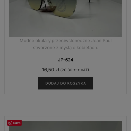
Modne okulary przeciwsłoneczne Jean Paul
stworzone z myślą o kobietach.
JP-624
16,50
zł
(
20,30
zł
z VAT)
DODAJ DO KOSZYKA
Save