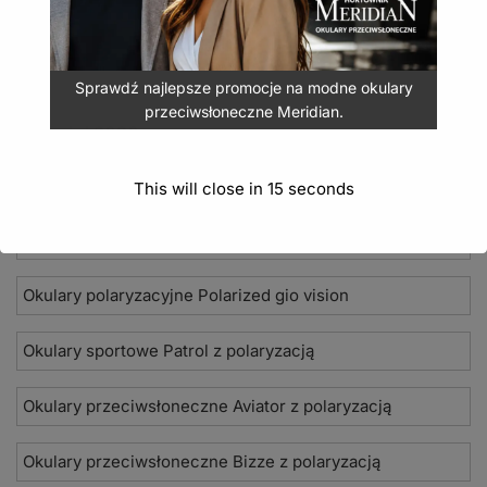
Sprawdź najlepsze promocje na modne okulary
przeciwsłoneczne Meridian.
Nowości 2026
Okulary przeciwsłoneczne Seevision
This will close in
14
seconds
Damskie okulary przeciwsłoneczne Jean Paul
Okulary polaryzacyjne Polarized gio vision
Okulary sportowe Patrol z polaryzacją
Okulary przeciwsłoneczne Aviator z polaryzacją
Okulary przeciwsłoneczne Bizze z polaryzacją