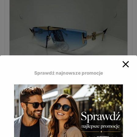
Sprawdź najnowsze promocje
Eleganckie okulary Jean Paul doskonale uzupełniają
codzienne stylizacje.
JP-622 C
16,50
zł
(
20,30
zł
z VAT)
DODAJ DO KOSZYKA