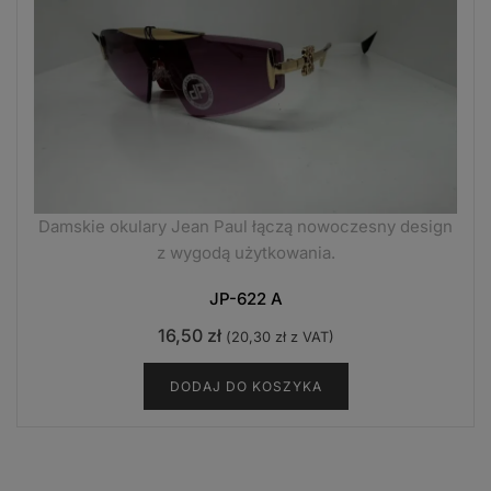
Damskie okulary Jean Paul łączą nowoczesny design
z wygodą użytkowania.
JP-622 A
16,50
zł
(
20,30
zł
z VAT)
DODAJ DO KOSZYKA