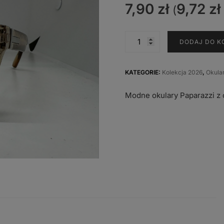
7,90
zł
9,72
zł
(
ilość
DODAJ DO K
PAP-
3076
B
KATEGORIE:
Kolekcja 2026
,
Okula
Modne okulary Paparazzi z