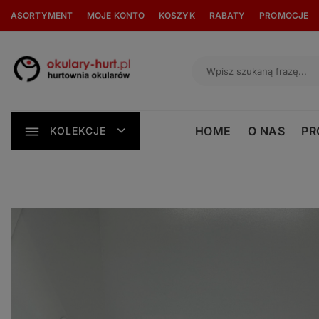
Skip
ASORTYMENT
MOJE KONTO
KOSZYK
RABATY
PROMOCJE
to
content
HOME
O NAS
PR
KOLEKCJE