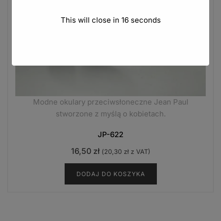
This will close in
15
seconds
Modne okulary przeciwsłoneczne Jean Paul
stworzone z myślą o kobietach.
JP-622
16,50
zł
(
20,30
zł
z VAT)
DODAJ DO KOSZYKA