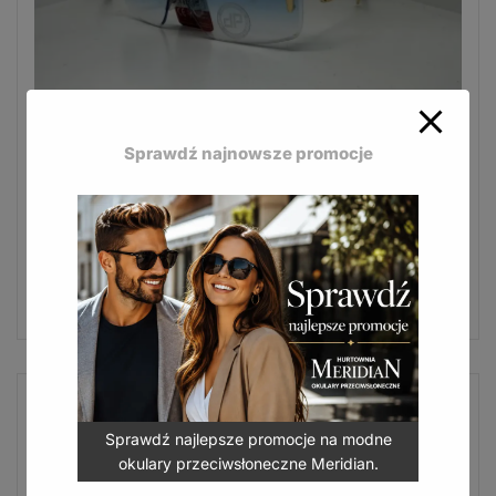
Eleganckie okulary Jean Paul doskonale uzupełniają
Sprawdź najnowsze promocje
codzienne stylizacje.
JP-623 B
16,50
zł
(
20,30
zł
z VAT)
DODAJ DO KOSZYKA
Sprawdź najlepsze promocje na modne
okulary przeciwsłoneczne Meridian.