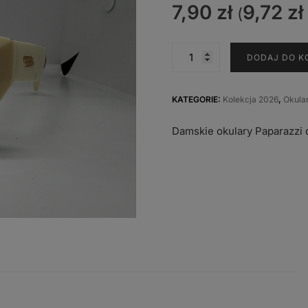
7,90
zł
9,72
zł
(
ilość
DODAJ DO K
PAP-
3063
KATEGORIE:
Kolekcja 2026
,
Okula
Damskie okulary Paparazzi d