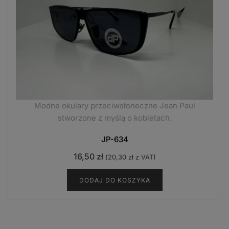
Modne okulary przeciwsłoneczne Jean Paul
stworzone z myślą o kobietach.
JP-634
16,50
zł
(
20,30
zł
z VAT)
DODAJ DO KOSZYKA