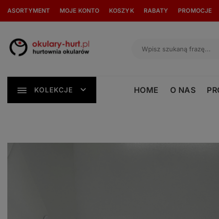
Skip
ASORTYMENT
MOJE KONTO
KOSZYK
RABATY
PROMOCJE
to
content
HOME
O NAS
PR
KOLEKCJE