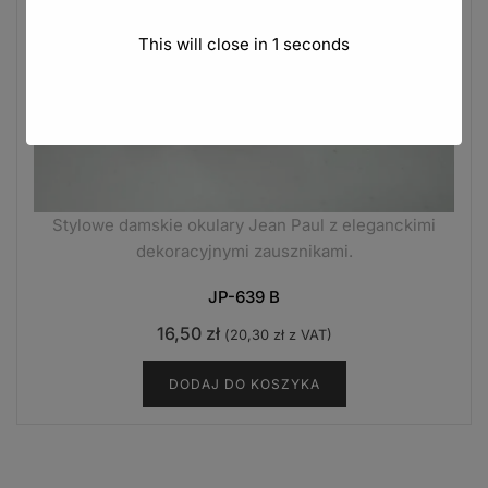
This will close in
0
seconds
Stylowe damskie okulary Jean Paul z eleganckimi
dekoracyjnymi zausznikami.
JP-639 B
16,50
zł
(
20,30
zł
z VAT)
DODAJ DO KOSZYKA