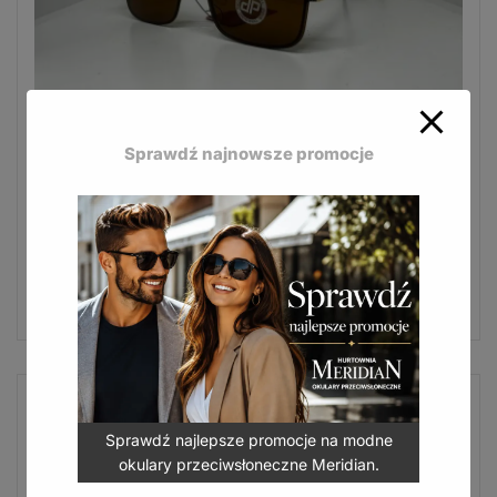
Damskie okulary Jean Paul łączą nowoczesny design
Sprawdź najnowsze promocje
z wygodą użytkowania.
JP-620 B
16,50
zł
(
20,30
zł
z VAT)
DODAJ DO KOSZYKA
Sprawdź najlepsze promocje na modne
okulary przeciwsłoneczne Meridian.