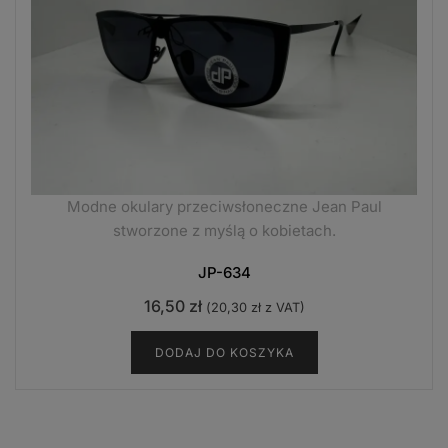
Modne okulary przeciwsłoneczne Jean Paul
stworzone z myślą o kobietach.
JP-634
16,50
zł
(
20,30
zł
z VAT)
DODAJ DO KOSZYKA