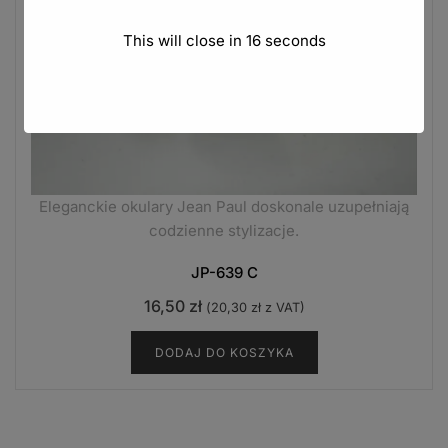
This will close in
15
seconds
Eleganckie okulary Jean Paul doskonale uzupełniają
codzienne stylizacje.
JP-639 C
16,50
zł
(
20,30
zł
z VAT)
DODAJ DO KOSZYKA