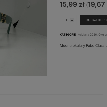
15,99
zł
19,67
(
ilość
DODAJ DO K
M-
6524
C
KATEGORIE:
Kolekcja 2026
,
Okula
Modne okulary Febe Classi