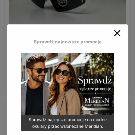
Modne okulary przeciwsłoneczne Jean Paul
Sprawdź najnowsze promocje
stworzone z myślą o kobietach.
JP-622
16,50
zł
(
20,30
zł
z VAT)
DODAJ DO KOSZYKA
Sprawdź najlepsze promocje na modne
okulary przeciwsłoneczne Meridian.