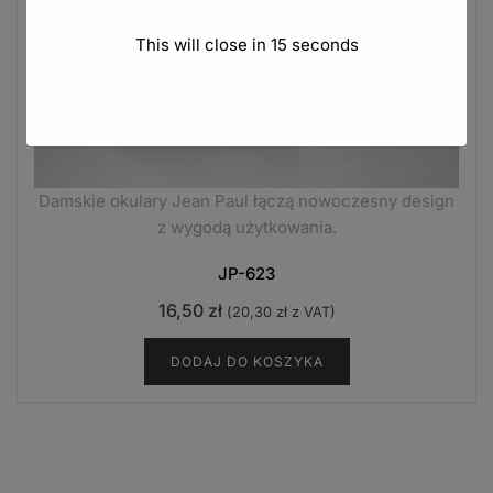
This will close in
14
seconds
Damskie okulary Jean Paul łączą nowoczesny design
z wygodą użytkowania.
JP-623
16,50
zł
(
20,30
zł
z VAT)
DODAJ DO KOSZYKA