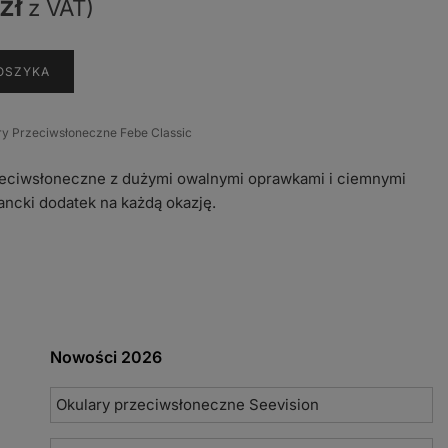
zł
z VAT)
OSZYKA
ry Przeciwsłoneczne Febe Classic
eciwsłoneczne z dużymi owalnymi oprawkami i ciemnymi
ancki dodatek na każdą okazję.
Nowości 2026
Okulary przeciwsłoneczne Seevision