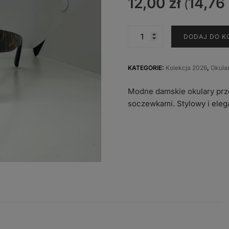
12,00
zł
14,76
(
ilość
DODAJ DO K
F-
5261
B
KATEGORIE:
Kolekcja 2026
,
Okula
Modne damskie okulary prz
soczewkami. Stylowy i eleg