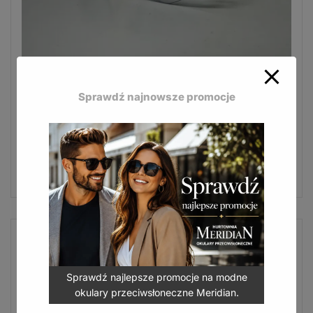
Modne okulary przeciwsłoneczne Jean Paul
stworzone z myślą o kobietach.
Sprawdź najnowsze promocje
JP-639 D
16,50
zł
(
20,30
zł
z VAT)
DODAJ DO KOSZYKA
Sprawdź najlepsze promocje na modne
okulary przeciwsłoneczne Meridian.