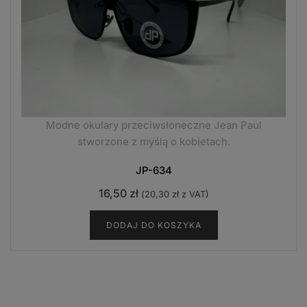
Modne okulary przeciwsłoneczne Jean Paul
stworzone z myślą o kobietach.
JP-634
16,50
zł
(
20,30
zł
z VAT)
DODAJ DO KOSZYKA