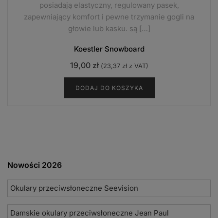
posiadają elastyczny, regulowany pasek,
zapewniający komfort i pewne trzymanie gogli na
głowie lub kasku. są […]
Koestler Snowboard
19,00
zł
(
23,37
zł
z VAT)
DODAJ DO KOSZYKA
Nowości 2026
Okulary przeciwsłoneczne Seevision
Damskie okulary przeciwsłoneczne Jean Paul