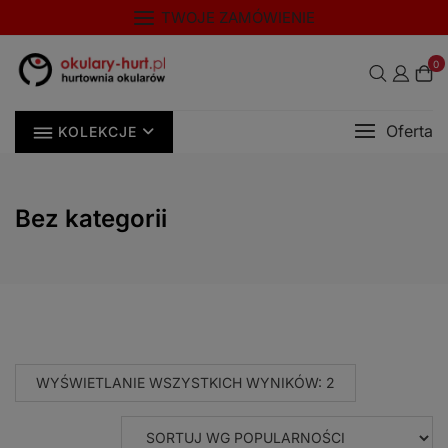
Skip
modal-check
TWOJE ZAMÓWIENIE
to
content
0
Oferta
KOLEKCJE
Bez kategorii
POSORTOWANE
WYŚWIETLANIE WSZYSTKICH WYNIKÓW: 2
WEDŁUG
POPULARNOŚCI