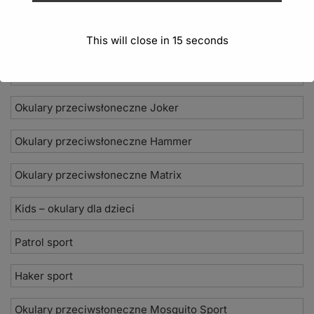
Okulary przeciwsłoneczne Paparazzi
This will close in
15
seconds
Modne kolekcje okularów
Okulary przeciwsłoneczne Febe
Okulary przeciwsłoneczne Joker
Okulary przeciwsłoneczne Hammer
Okulary przeciwsłoneczne Matrix
Kids – okulary dla dzieci
Patrol sport
Haker sport
Okulary przeciwsłoneczne Mosquito Sport