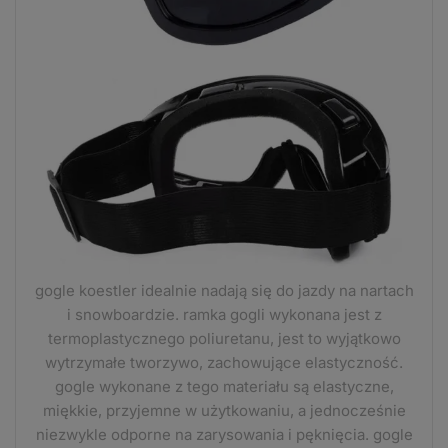
gogle koestler idealnie nadają się do jazdy na nartach
i snowboardzie. ramka gogli wykonana jest z
termoplastycznego poliuretanu, jest to wyjątkowo
wytrzymałe tworzywo, zachowujące elastyczność.
gogle wykonane z tego materiału są elastyczne,
miękkie, przyjemne w użytkowaniu, a jednocześnie
niezwykle odporne na zarysowania i pęknięcia. gogle