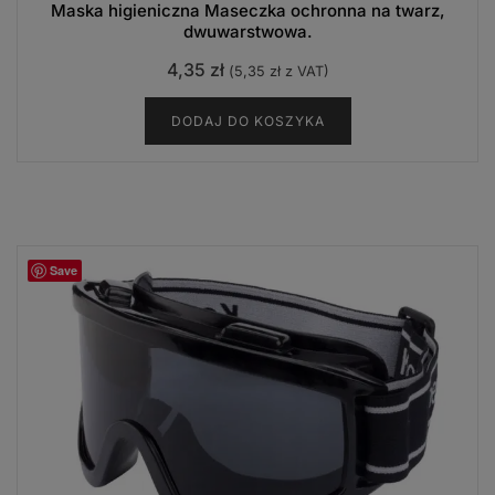
Maska higieniczna Maseczka ochronna na twarz,
dwuwarstwowa.
4,35
zł
(
5,35
zł
z VAT)
DODAJ DO KOSZYKA
Save