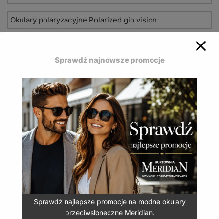
Okulary polaryzacyjne Polarized gio vision
Okulary sportowe Patrol z polaryzacją
Sprawdź najnowsze promocje
Okulary przeciwsłoneczne Aviator z polaryzacją
Okulary przeciwsłoneczne Bizze z polaryzacją
Okulary przeciwsłoneczne Paparazzi classic
Okulary przeciwsłoneczne Bizze Pilotki
Okulary przeciwsłoneczne Febe classic
Okulary przeciwsłoneczne Bizze sport
Sprawdź najlepsze promocje na modne okulary
przeciwsłoneczne Meridian.